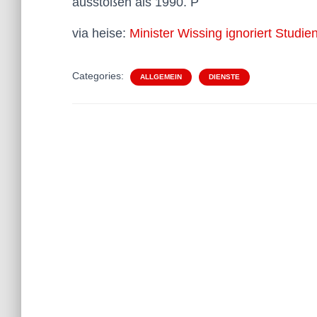
ausstoßen als 1990. P
via heise:
Minister Wissing ignoriert Stud
Categories:
ALLGEMEIN
DIENSTE