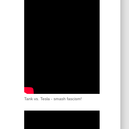
Tank vs. Tesla - smash fascism!