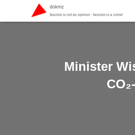
dokmz
fascism is not an opinion - fascism is a crime!
Minister Wi
CO₂-