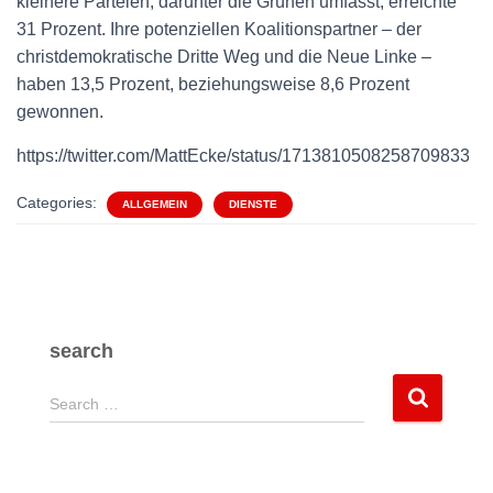
kleinere Parteien, darunter die Grünen umfasst, erreichte
31 Prozent. Ihre potenziellen Koalitionspartner – der
christdemokratische Dritte Weg und die Neue Linke –
haben 13,5 Prozent, beziehungsweise 8,6 Prozent
gewonnen.
https://twitter.com/MattEcke/status/1713810508258709833
Categories:
ALLGEMEIN
DIENSTE
search
S
Search …
e
a
r
c