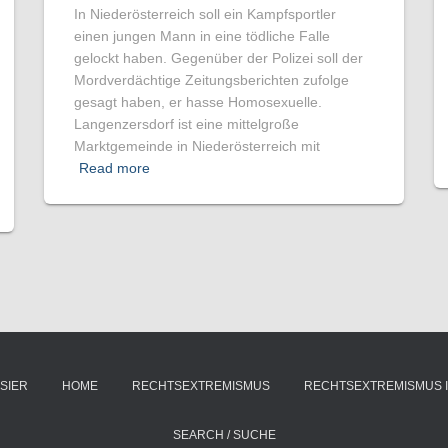
In Niederösterreich soll ein Kampfsportler
einen jungen Mann in eine tödliche Falle
gelockt haben. Gegenüber der Polizei soll der
Mordverdächtige Zeitungsberichten zufolge
gesagt haben, er hasse Homosexuelle.
Langenzersdorf ist eine mittelgroße
Marktgemeinde in Niederösterreich mit
Read more
SIER
HOME
RECHTSEXTREMISMUS
RECHTSEXTREMISMUS 
SEARCH / SUCHE