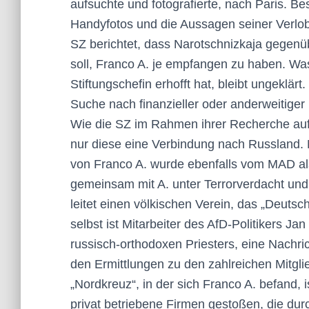
aufsuchte und fotografierte, nach Paris. Be
Handyfotos und die Aussagen seiner Verlob
SZ berichtet, dass Narotschnizkaja gegenü
soll, Franco A. je empfangen zu haben. Wa
Stiftungschefin erhofft hat, bleibt ungeklär
Suche nach finanzieller oder anderweitiger 
Wie die SZ im Rahmen ihrer Recherche aufz
nur diese eine Verbindung nach Russland.
von Franco A. wurde ebenfalls vom MAD als 
gemeinsam mit A. unter Terrorverdacht und
leitet einen völkischen Verein, das „Deutsc
selbst ist Mitarbeiter des AfD-Politikers Ja
russisch-orthodoxen Priesters, eine Nachr
den Ermittlungen zu den zahlreichen Mitgl
„Nordkreuz“, in der sich Franco A. befand, 
privat betriebene Firmen gestoßen, die durc