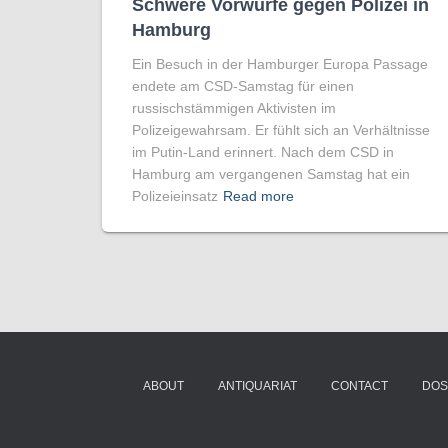
Schwere Vorwürfe gegen Polizei in
Hamburg
Ein Besuch in der Hamburger Europa Passage
endete am CSD-Samstag für einen
russischstämmigen Aktivisten im
Polizeigewahrsam. Er fühlt sich an Verhältnisse
im Putin-Land erinnert. Nach dem CSD in
Hamburg am vergangenen Samstag hat ein
Polizeieinsatz
Read more
ABOUT
ANTIQUARIAT
CONTACT
DOS