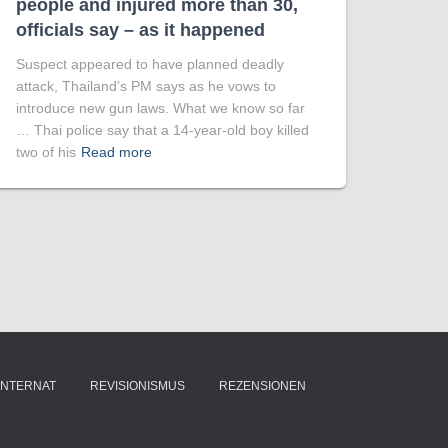
people and injured more than 30,
officials say – as it happened
Suspect appeared to have planned deadly
attack, Thailand’s PM says as he vows to
introduce new gun laws. What we know so far
… Thai police say that a 14-year-old boy killed
two of his
Read more
INTERNAT
REVISIONISMUS
REZENSIONEN