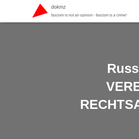
dokmz
fascism is not an opinion - fascism is a crime!
Russ
VER
RECHTSA