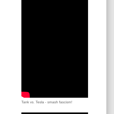
Tank vs. Tesla - smash fascism!