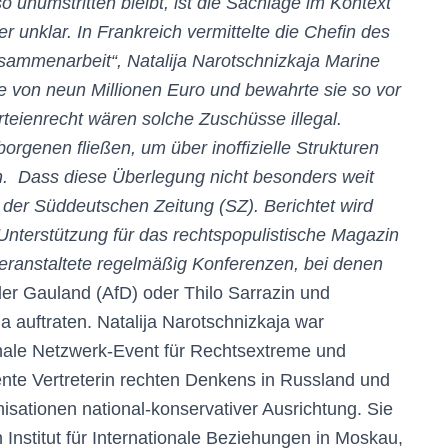
 unumstritten bleibt, ist die Sachlage im Kontext
r unklar. In Frankreich vermittelte die Chefin des
usammenarbeit“, Natalija Narotschnizkaja Marine
he von neun Millionen Euro und bewahrte sie so vor
teienrecht wären solche Zuschüsse illegal.
orgenen fließen, um über inoffizielle Strukturen
n. Dass diese Überlegung nicht besonders weit
e der Süddeutschen Zeitung (SZ). Berichtet wird
 Unterstützung für das rechtspopulistische Magazin
eranstaltete regelmäßig Konferenzen, bei denen
er Gauland (AfD) oder Thilo Sarrazin und
 auftraten. Natalija Narotschnizkaja war
onale Netzwerk-Event für Rechtsextreme und
nente Vertreterin rechten Denkens in Russland und
sationen national-konservativer Ausrichtung. Sie
 Institut für Internationale Beziehungen in Moskau,