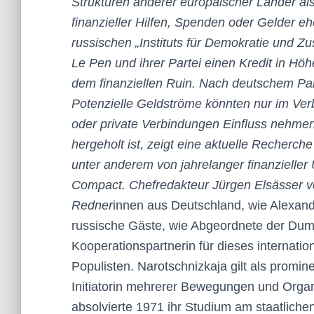
Strukturen anderer europäischer Länder also
finanzieller Hilfen, Spenden oder Gelder ehe
russischen „Instituts für Demokratie und Z
Le Pen und ihrer Partei einen Kredit in Hö
dem finanziellen Ruin. Nach deutschem Par
Potenzielle Geldströme könnten nur im Verb
oder private Verbindungen Einfluss nehme
hergeholt ist, zeigt eine aktuelle Recherch
unter anderem von jahrelanger finanzieller
Compact. Chefredakteur Jürgen Elsässer v
Redner
innen aus Deutschland, wie Alexand
russische Gäste, wie Abgeordnete der Duma
Kooperationspartnerin für dieses internati
Populisten. Narotschnizkaja gilt als promi
Initiatorin mehrerer Bewegungen und Organi
absolvierte 1971 ihr Studium am staatlichen