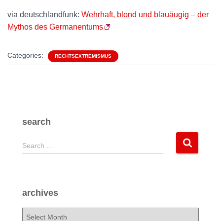
via deutschlandfunk:
Wehrhaft, blond und blauäugig – der
Mythos des Germanentums
Categories:
RECHTSEXTREMISMUS
search
S
Search …
e
a
r
c
archives
h
f
a
o