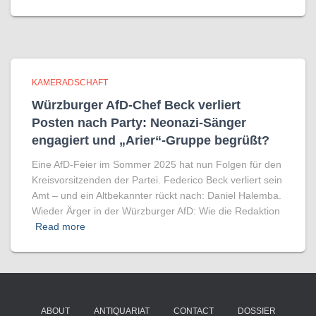
KAMERADSCHAFT
Würzburger AfD-Chef Beck verliert
Posten nach Party: Neonazi-Sänger
engagiert und „Arier“-Gruppe begrüßt?
Eine AfD-Feier im Sommer 2025 hat nun Folgen für den
Kreisvorsitzenden der Partei. Federico Beck verliert sein
Amt – und ein Altbekannter rückt nach: Daniel Halemba.
Wieder Ärger in der Würzburger AfD: Wie die Redaktion
Read more
ABOUT
ANTIQUARIAT
CONTACT
DOSSIER