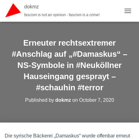
dokmz
fascism is not an opinion - fascism is a crime!
TOGGL
Erneuter rechtsextremer
#Anschlag auf „#Damaskus“ –
NS-Symbole in #Neuköllner
Hauseingang gesprayt –
#schauhin #terror
Published by
dokmz
on
October 7, 2020
Die syrische Bäckerei „Damaskus“ wurde offenbar erneut