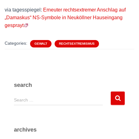
via tagesspiegel:
Erneuter rechtsextremer Anschlag auf
„Damaskus“ NS-Symbole in Neuköllner Hauseingang
gesprayt
Categories:
GEWALT
RECHTSEXTREMISMUS
search
S
Search …
e
a
r
c
archives
h
f