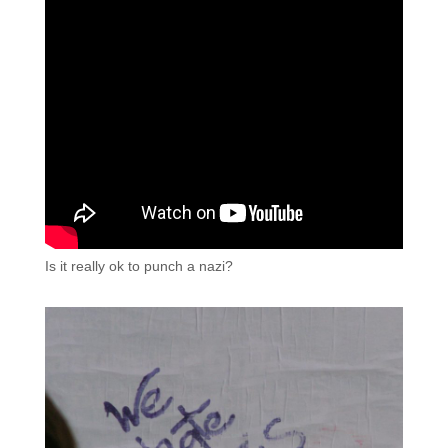
Is it really ok to punch a nazi?