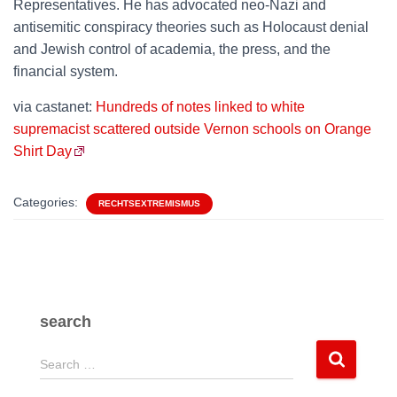
Representatives. He has advocated neo-Nazi and
antisemitic conspiracy theories such as Holocaust denial
and Jewish control of academia, the press, and the
financial system.
via castanet:
Hundreds of notes linked to white
supremacist scattered outside Vernon schools on Orange
Shirt Day
Categories:
RECHTSEXTREMISMUS
search
S
Search …
e
a