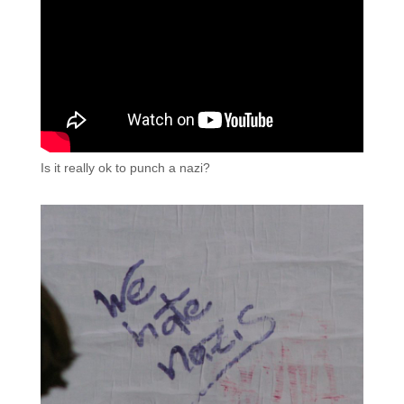
Is it really ok to punch a nazi?