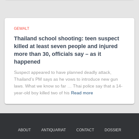
GEWALT
Thailand school shooting: teen suspect
killed at least seven people and injured
more than 30, officials say – as it
happened
Suspect appeared to have planned deadly attack,
Thailand’s PM says as he vows to introduce new gun
laws. What we know so far … Thai police say that a 14-
year-old boy killed two of his
Read more
ABOUT
ANTIQUARIAT
CONTACT
DOSSIER