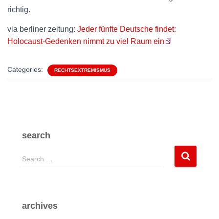
richtig.
via berliner zeitung:
Jeder fünfte Deutsche findet:
Holocaust-Gedenken nimmt zu viel Raum ein
Categories:
RECHTSEXTREMISMUS
search
S
Search …
e
a
r
c
archives
h