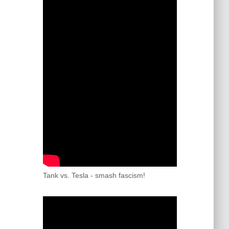
Tank vs. Tesla - smash fascism!