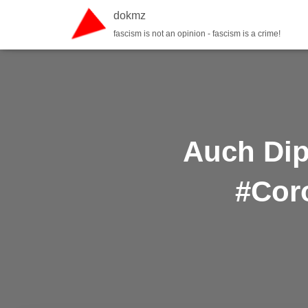
dokmz
fascism is not an opinion - fascism is a crime!
Auch Dip
#Cor