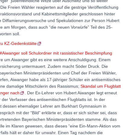
ger “judenfeindliche Witze über Auschwitz und so weiter”
” Die Freien Wähler reagierten auf die gestrige Veröffentlichung
raktionsvorstand und Kabinettsmitglieder geschlossen hinter
lle Diffamierungsversuche und Spekulationen zur Person Hubert
te am Morgen, dass auch “die neuen Vorwürfe” Teil des 25-
orten soll.
 zu KZ-Gedenkstätte
Aiwanger soll Schulordner mit rassistischer Beschimpfung
färe um Aiwanger gibt es eine weitere Anschuldigung. Einem
 Versicherung untermauert. Zudem macht Söder Druck. Die
 bayerischen Ministerpräsidenten und Chef der Freien Wähler,
rfen, Aiwanger habe als 17-jähriger Schüler ein antisemitisches
 eine damalige Mitschülerin des Rassismus;
Skandal um Flugblatt
anger nach
. Der Ex-Lehrer von Hubert Aiwanger legt erneut
r der Verfasser des antisemitischen Flugblatts ist. In der
hat dessen ehemaliger Lehrer am Burkhart Gymnasium in
räch mit der “Bild” erklärte er, dass er sich sicher sei, dass
ertretenden Bayerischen Ministerpräsidenten stamme. Als das
 alle im Klaren gewesen, dass dieses “eine Ein-Mann-Aktion vom
orfalls hält er daher für unwahr. Einen Tag nachdem die