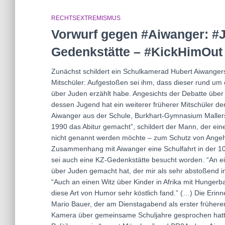
RECHTSEXTREMISMUS
Vorwurf gegen #Aiwanger: #J
Gedenkstätte – #KickHimOut 
Zunächst schildert ein Schulkamerad Hubert Aiwangers 
Mitschüler: Aufgestoßen sei ihm, dass dieser rund u
über Juden erzählt habe. Angesichts der Debatte über 
dessen Jugend hat ein weiterer früherer Mitschüler d
Aiwanger aus der Schule, Burkhart-Gymnasium Mallersd
1990 das Abitur gemacht”, schildert der Mann, der ein
nicht genannt werden möchte – zum Schutz von Angehö
Zusammenhang mit Aiwanger eine Schulfahrt in der 10
sei auch eine KZ-Gedenkstätte besucht worden. “An ei
über Juden gemacht hat, der mir als sehr abstoßend i
“Auch an einen Witz über Kinder in Afrika mit Hungerb
diese Art von Humor sehr köstlich fand.” (…) Die Erin
Mario Bauer, der am Dienstagabend als erster frühere
Kamera über gemeinsame Schuljahre gesprochen hatte.