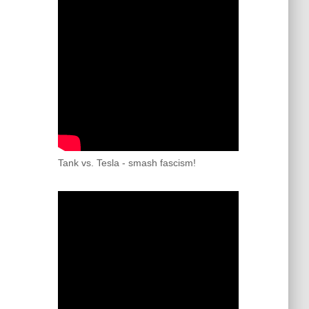
Tank vs. Tesla - smash fascism!