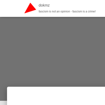
dokmz
fascism is not an opinion - fascism is a crime!