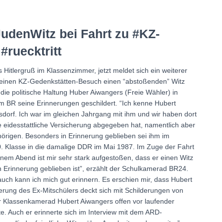
udenWitz bei Fahrt zu #KZ-
#ruecktritt
Hitlergruß im Klassenzimmer, jetzt meldet sich ein weiterer
m einen KZ-Gedenkstätten-Besuch einen “abstoßenden” Witz
die politische Haltung Huber Aiwangers (Freie Wähler) in
em BR seine Erinnerungen geschildert. “Ich kenne Hubert
orf. Ich war im gleichen Jahrgang mit ihm und wir haben dort
e eidesstattliche Versicherung abgegeben hat, namentlich aber
rigen. Besonders in Erinnerung geblieben sei ihm im
. Klasse in die damalige DDR im Mai 1987. Im Zuge der Fahrt
nem Abend ist mir sehr stark aufgestoßen, dass er einen Witz
n Erinnerung geblieben ist”, erzählt der Schulkamerad BR24.
auch kann ich mich gut erinnern. Es erschien mir, dass Hubert
nerung des Ex-Mitschülers deckt sich mit Schilderungen von
r Klassenkamerad Hubert Aiwangers offen vor laufender
 Auch er erinnerte sich im Interview mit dem ARD-