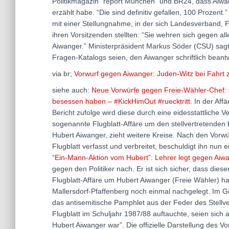
Politikmagazin “report München” und BR24, dass Aiwan
erzählt habe. “Die sind definitiv gefallen, 100 Prozent.
mit einer Stellungnahme, in der sich Landesverband, F
ihren Vorsitzenden stellten: “Sie wehren sich gegen a
Aiwanger.” Ministerpräsident Markus Söder (CSU) sag
Fragen-Katalogs seien, den Aiwanger schriftlich beantw
via br;
Vorwurf gegen Aiwanger: Juden-Witz bei Fahrt
siehe auch:
Neue Vorwürfe gegen Freie-Wähler-Chef: #
besessen haben – #KickHimOut #ruecktritt
. In der Af
Bericht zufolge wird diese durch eine eidesstattliche
sogenannte Flugblatt-Affäre um den stellvertretenden
Hubert Aiwanger, zieht weitere Kreise. Nach den Vorwü
Flugblatt verfasst und verbreitet, beschuldigt ihn nun
“Ein-Mann-Aktion vom Hubert”: Lehrer legt gegen Aiw
gegen den Politiker nach. Er ist sich sicher, dass diese
Flugblatt-Affäre um Hubert Aiwanger (Freie Wähler) 
Mallersdorf-Pfaffenberg noch einmal nachgelegt. Im Gesp
das antisemitische Pamphlet aus der Feder des Stellv
Flugblatt im Schuljahr 1987/88 auftauchte, seien sich
Hubert Aiwanger war”. Die offizielle Darstellung des V