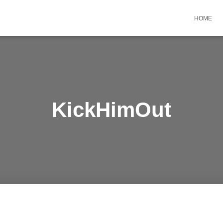
HOME
KickHimOut