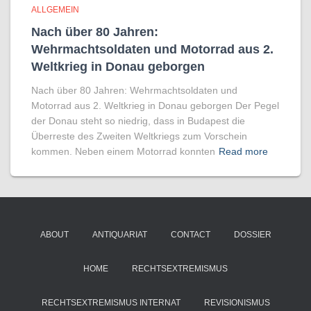
ALLGEMEIN
Nach über 80 Jahren:
Wehrmachtsoldaten und Motorrad aus 2.
Weltkrieg in Donau geborgen
Nach über 80 Jahren: Wehrmachtsoldaten und
Motorrad aus 2. Weltkrieg in Donau geborgen Der Pegel
der Donau steht so niedrig, dass in Budapest die
Überreste des Zweiten Weltkriegs zum Vorschein
kommen. Neben einem Motorrad konnten
Read more
ABOUT
ANTIQUARIAT
CONTACT
DOSSIER
HOME
RECHTSEXTREMISMUS
RECHTSEXTREMISMUS INTERNAT
REVISIONISMUS