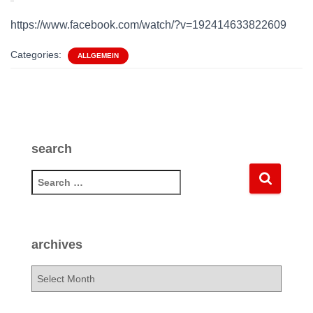
https://www.facebook.com/watch/?v=192414633822609
Categories:
ALLGEMEIN
search
S
e
a
r
c
archives
h
f
a
o
r
r
c