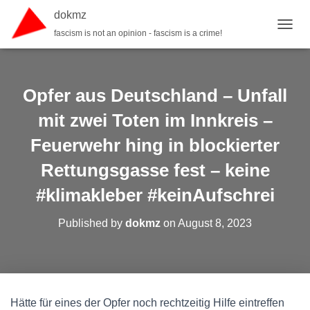
dokmz
fascism is not an opinion - fascism is a crime!
TOGGL
Opfer aus Deutschland – Unfall
mit zwei Toten im Innkreis –
Feuerwehr hing in blockierter
Rettungsgasse fest – keine
#klimakleber #keinAufschrei
Published by
dokmz
on
August 8, 2023
Hätte für eines der Opfer noch rechtzeitig Hilfe eintreffen