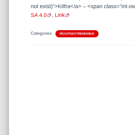
not exist)”>Kilfra</a> – <span class=”int
SA 4.0
,
Link
Categories:
RECHTSEXTREMISMUS