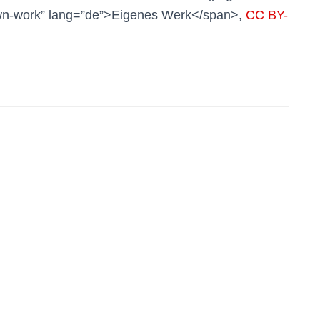
-own-work” lang=”de”>Eigenes Werk</span>,
CC BY-