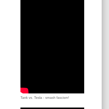
Tank vs. Tesla - smash fascism!