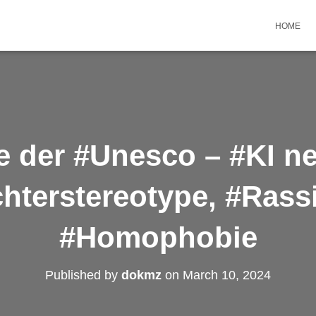
HOME
e der #Unesco – #KI ne
hterstereotype, #Ras
#Homophobie
Published by
dokmz
on
March 10, 2024