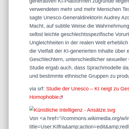
generativen KI-Plattformen zugrunde liegen
verwendeten mehr und mehr Menschen Textr
sagte Unesco-Generaldirektorin Audrey A
Macht, auf subtile Weise die Wahrnehmung
selbst leichte geschlechtsspezifische Vorur
Ungleichheiten in der realen Welt erheblic
die Vielfalt der KI-generierten Inhalte üb
Geschlechtern, unterschiedlicher sexueller 
Studie ergab auch, dass Sprachmodelle da
und bestimmte ethnische Gruppen zu produ
via srf:
Studie der Unesco – KI neigt zu Ge
Homophobie
Von <a href=”//commons.wikimedia.org/w/
title=User:Kilfra&amp;action=edit&amp;redl