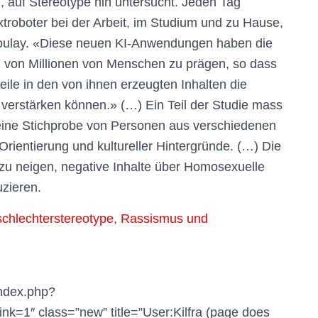
, auf Stereotype hin untersucht. Jeden Tag
oboter bei der Arbeit, im Studium und zu Hause,
zoulay. «Diese neuen KI-Anwendungen haben die
 von Millionen von Menschen zu prägen, so dass
teile in den von ihnen erzeugten Inhalten die
h verstärken können.» (…) Ein Teil der Studie mass
er eine Stichprobe von Personen aus verschiedenen
Orientierung und kultureller Hintergründe. (…) Die
zu neigen, negative Inhalte über Homosexuelle
zieren.
schlechterstereotype, Rassismus und
index.php?
ink=1″ class=”new” title=”User:Kilfra (page does