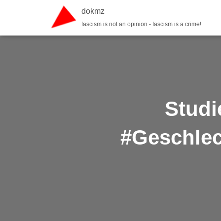
dokmz
fascism is not an opinion - fascism is a crime!
Studi
#Geschlec