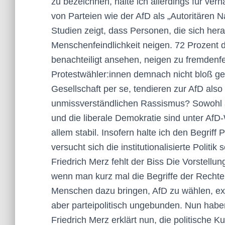
zu bezeichnen, halte ich allerdings für ver
von Parteien wie der AfD als „Autoritären N
Studien zeigt, dass Personen, die sich he
Menschenfeindlichkeit neigen. 72 Prozent d
benachteiligt ansehen, neigen zu fremden
Protestwähler:innen demnach nicht bloß geg
Gesellschaft per se, tendieren zur AfD also
unmissverständlichen Rassismus? Sowohl al
und die liberale Demokratie sind unter AfD-
allem stabil. Insofern halte ich den Begrif
versucht sich die institutionalisierte Politi
Friedrich Merz fehlt der Biss Die Vorstell
wenn man kurz mal die Begriffe der Rechten 
Menschen dazu bringen, AfD zu wählen, exi
aber parteipolitisch ungebunden. Nun habe
Friedrich Merz erklärt nun, die politische 