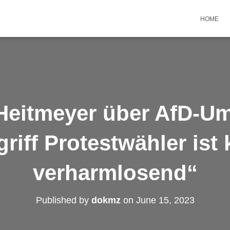
HOME
Heitmeyer über AfD-U
riff Protestwähler ist
verharmlosend“
Published by
dokmz
on
June 15, 2023