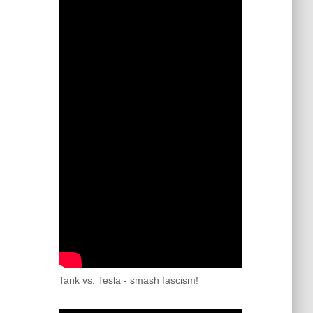
Tank vs. Tesla - smash fascism!