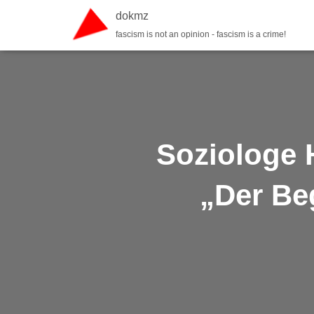
dokmz
fascism is not an opinion - fascism is a crime!
Soziologe 
„Der Beg