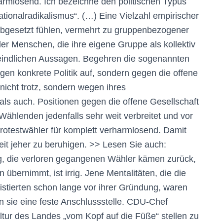
harmlosend. Ich bezeichne den politischen Typus
ationalradikalismus“. (…) Eine Vielzahl empirischer
rabgesetzt fühlen, vermehrt zu gruppenbezogener
er Menschen, die ihre eigene Gruppe als kollektiv
feindlichen Aussagen. Begehren die sogenannten
en konkrete Politik auf, sondern gegen die offene
 nicht trotz, sondern wegen ihres
s auch. Positionen gegen die offene Gesellschaft
Wählenden jedenfalls sehr weit verbreitet und vor
f Protestwähler für komplett verharmlosend. Damit
k seit jeher zu beruhigen. >> Lesen Sie auch:
ung, die verloren gegangenen Wähler kämen zurück,
übernimmt, ist irrig. Jene Mentalitäten, die die
stierten schon lange vor ihrer Gründung, waren
n sie eine feste Anschlussstelle. CDU-Chef
Kultur des Landes „vom Kopf auf die Füße“ stellen zu