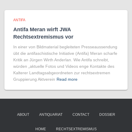
ANTIFA
Antifa Meran wirft JWA
Rechtsextremismus vor
In einer von Bildmaterial begleiteten Presseaussendung
übt die antifaschistische Initiative (Antifa) Meran scharfe
Kritik an Jürgen Wirth Anderlan. Wie Antifa schreibt,
würden „aktuelle Fotos und Videos enge Kontakte des
Kalterer Landtagsabgeordneten zur rechtsextremen
Gruppierung Aktverein
Read more
ABOUT
ANTIQUARIAT
CONTACT
DOSSIER
HOME
RECHTSEXTREMISMUS