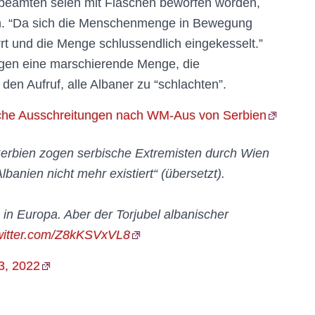
eibeamten seien mit Flaschen beworfen worden,
en. “Da sich die Menschenmenge in Bewegung
rt und die Menge schlussendlich eingekesselt.”
igen eine marschierende Menge, die
 den Aufruf, alle Albaner zu “schlachten”.
ische Ausschreitungen nach WM-Aus von Serbien
rbien zogen serbische Extremisten durch Wien
lbanien nicht mehr existiert“ (übersetzt).
in Europa. Aber der Torjubel albanischer
twitter.com/Z8kKSVxVL8
3, 2022