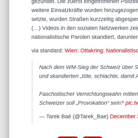
gezündet. Die zuerst eingetroffenen Poliz
weitere Einsatzkräfte wurden hinzugezog
setzte, wurden Straßen kurzzeitig abgesper
(…) Videos in den sozialen Netzwerken ze
nationalistische Parolen skandiert, darunter
via standard:
Wien: Ottakring: Nationalist
Nach dem WM-Sieg der Schweiz über Se
und skandierten „töte, schlachte, damit A
Faschistischer Vernichtungswahn mitten 
Schweizer soll „Provokation“ sein?
pic.
— Tarek Baé (@Tarek_Bae)
December 