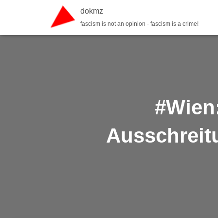
dokmz
fascism is not an opinion - fascism is a crime!
#Wien:
Ausschreit