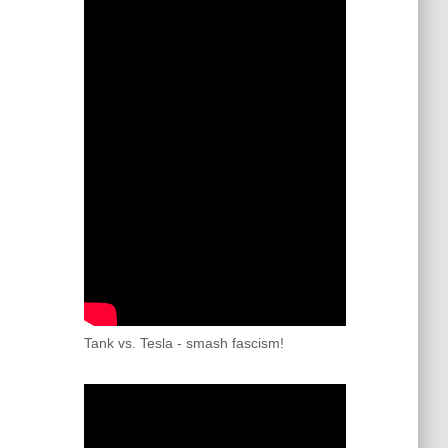
Tank vs. Tesla - smash fascism!