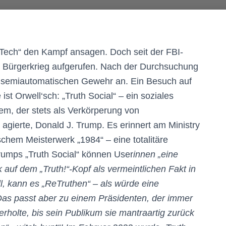
ig Tech“ den Kampf ansagen. Doch seit der FBI-
m Bürgerkrieg aufgerufen. Nach der Durchsuchung
em semiautomatischen Gewehr an. Ein Besuch auf
t Orwell‘sch: „Truth Social“ – ein soziales
m, der stets als Verkörperung von
 agierte, Donald J. Trump. Es erinnert am Ministry
ischem Meisterwerk „1984“ – eine totalitäre
Trumps „Truth Social“ können User
innen „eine
 auf dem „Truth!“-Kopf als vermeintlichen Fakt in
ill, kann es „ReTruthen“ – als würde eine
Das passt aber zu einem Präsidenten, der immer
holte, bis sein Publikum sie mantraartig zurück