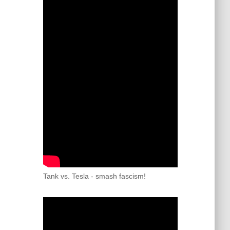
Tank vs. Tesla - smash fascism!