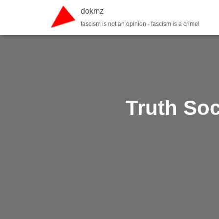
dokmz
fascism is not an opinion - fascism is a crime!
Truth S