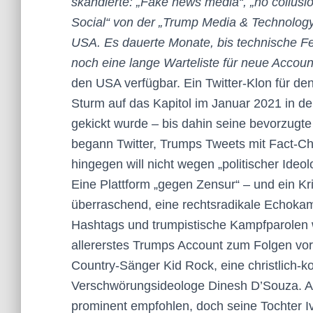
skandierte: „Fake news media“, „no collusio
Social“ von der „Trump Media & Technology
USA. Es dauerte Monate, bis technische Fe
noch eine lange Warteliste für neue Accounts
den USA verfügbar. Ein Twitter-Klon für d
Sturm auf das Kapitol im Januar 2021 in de
gekickt wurde – bis dahin seine bevorzugt
begann Twitter, Trumps Tweets mit Fact-Ch
hingegen will nicht wegen „politischer Ideol
Eine Plattform „gegen Zensur“ – und ein Kr
überraschend, eine rechtsradikale Echoka
Hashtags und trumpistische Kampfparolen wi
allererstes Trumps Account zum Folgen vor
Country-Sänger Kid Rock, eine christlich-ko
Verschwörungsideologe Dinesh D’Souza. A
prominent empfohlen, doch seine Tochter Iva