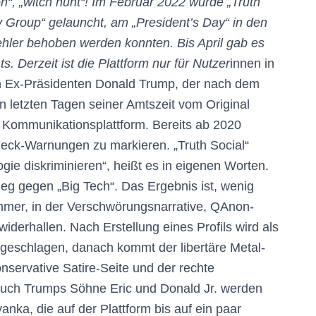
n“, „witch hunt“! Im Februar 2022 wurde „Truth
 Group“ gelauncht, am „President’s Day“ in den
hler behoben werden konnten. Bis April gab es
. Derzeit ist die Plattform nur für Nutzer
innen in
en Ex-Präsidenten Donald Trump, der nach dem
n letzten Tagen seiner Amtszeit vom Original
e Kommunikationsplattform. Bereits ab 2020
eck-Warnungen zu markieren. „Truth Social“
ogie diskriminieren“, heißt es in eigenen Worten.
ieg gegen „Big Tech“. Das Ergebnis ist, wenig
mmer, in der Verschwörungsnarrative, QAnon-
derhallen. Nach Erstellung eines Profils wird als
geschlagen, danach kommt der libertäre Metal-
nservative Satire-Seite und der rechte
uch Trumps Söhne Eric und Donald Jr. werden
nka, die auf der Plattform bis auf ein paar