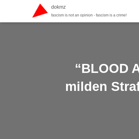
dokmz
fascism is not an opinion - fascism is a crime!
“BLOOD A
milden Stra