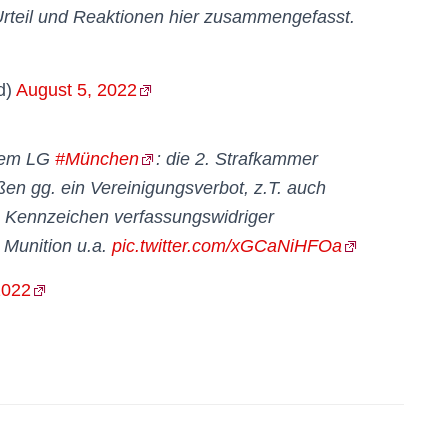
n Urteil und Reaktionen hier zusammengefasst.
d)
August 5, 2022
 dem LG
#München
: die 2. Strafkammer
ßen gg. ein Vereinigungsverbot, z.T. auch
. Kennzeichen verfassungswidriger
 Munition u.a.
pic.twitter.com/xGCaNiHFOa
2022