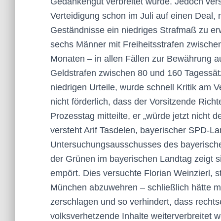
Gedankengut verbreitet wurde. Jedoch vers
Verteidigung schon im Juli auf einen Deal,
Geständnisse ein niedriges Strafmaß zu er
sechs Männer mit Freiheitsstrafen zwisch
Monaten – in allen Fällen zur Bewährung au
Geldstrafen zwischen 80 und 160 Tagessä
niedrigen Urteile, wurde schnell Kritik am 
nicht förderlich, dass der Vorsitzende Rich
Prozesstag mitteilte, er „würde jetzt nicht
versteht Arif Tasdelen, bayerischer SPD-L
Untersuchungsausschusses des bayerischen 
der Grünen im bayerischen Landtag zeigt si
empört. Dies versuchte Florian Weinzierl, s
München abzuwehren – schließlich hätte ma
zerschlagen und so verhindert, dass recht
volksverhetzende Inhalte weiterverbreitet