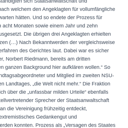
tändigten sich Staatsanwaltschaft und
 nach welchem den Angeklagten für vollumfängliche
warten hätten. Und so endete der Prozess für
en acht Monaten sowie einem Jahr und zehn
sgesetzt. Die übrigen drei Angeklagten erhielten
tzen (…) Nach Bekanntwerden der vergleichsweise
Verfahren des Gerichtes laut. Dabei war es sicher
ter, Norbert Riedmann, bereits am dritten
 den ganzen Background hier aufklären wollen.“ So
andtagsabgeordneter und Mitglied im zweiten NSU-
Landtages, „die Welt nicht mehr.“ Die Fraktion
ch über die „unfassbar milden Urteile“ ebenfalls
tellvertretender Sprecher der Staatsanwaltschaft
n die Vereinigung frühzeitig entdeckt,
sextremistisches Gedankengut und
 werden konnten. Prozess als „Versagen des Staates