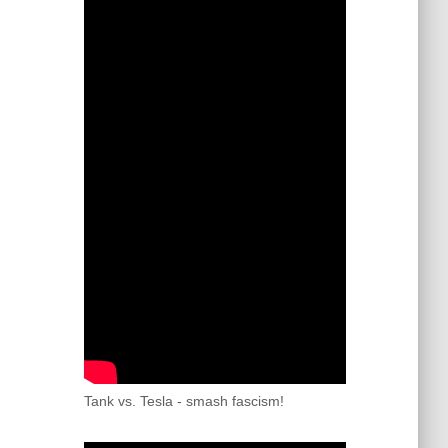
Tank vs. Tesla - smash fascism!