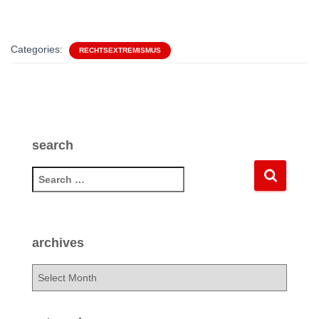
Categories:
RECHTSEXTREMISMUS
search
S
e
a
r
c
archives
h
f
a
o
r
r
c
:
h