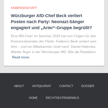
KAMERADSCHAFT
Würzburger AfD-Chef Beck verliert
Posten nach Party: Neonazi-Sänger
engagiert und „Arier“-Gruppe begrüßt?
Eine AfD-Feier im Sommer 2025 hat nun Folgen für den
Kreisvorsitzenden der Partei. Federico Beck verliert sein
Amt – und ein Altbekannter rückt nach: Daniel Halemba.
Wieder Ärger in der Würzburger AfD: Wie die Redaktion
Read more
ABOUT
ANTIQUARIAT
CONTACT
DOSSIER
HOME
RECHTSEXTREMISMUS