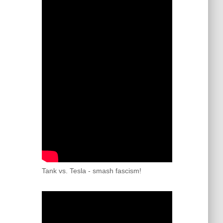
Tank vs. Tesla - smash fascism!