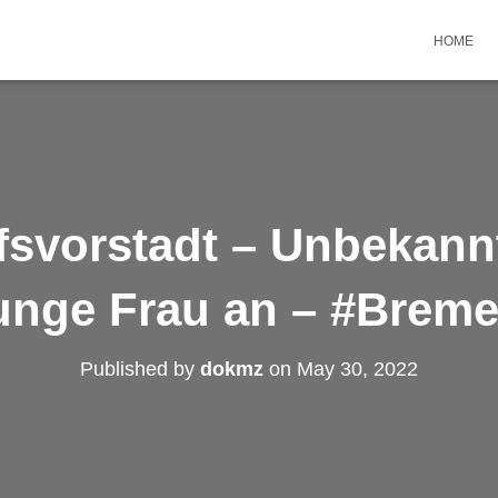
HOME
svorstadt – Unbekannt
unge Frau an – #Brem
Published by
dokmz
on
May 30, 2022