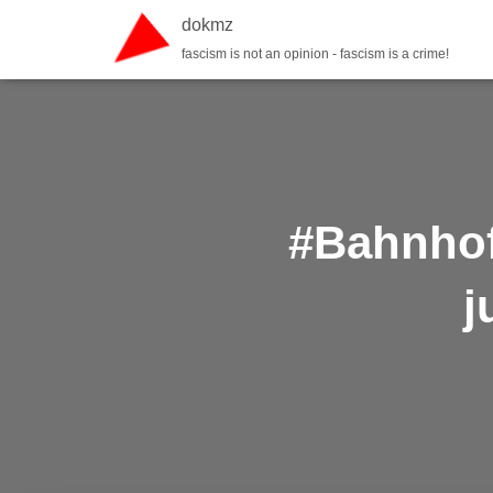
dokmz
fascism is not an opinion - fascism is a crime!
#Bahnhof
j