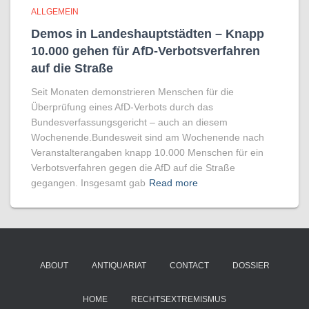
ALLGEMEIN
Demos in Landeshauptstädten – Knapp
10.000 gehen für AfD-Verbotsverfahren
auf die Straße
Seit Monaten demonstrieren Menschen für die
Überprüfung eines AfD-Verbots durch das
Bundesverfassungsgericht – auch an diesem
Wochenende.Bundesweit sind am Wochenende nach
Veranstalterangaben knapp 10.000 Menschen für ein
Verbotsverfahren gegen die AfD auf die Straße
gegangen. Insgesamt gab
Read more
ABOUT
ANTIQUARIAT
CONTACT
DOSSIER
HOME
RECHTSEXTREMISMUS