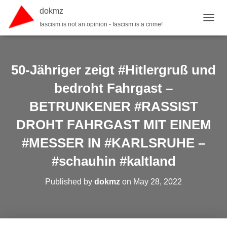
dokmz
fascism is not an opinion - fascism is a crime!
TOGGL
50-Jähriger zeigt #Hitlergruß und
bedroht Fahrgast –
BETRUNKENER #RASSIST
DROHT FAHRGAST MIT EINEM
#MESSER IN #KARLSRUHE –
#schauhin #kaltland
Published by
dokmz
on
May 28, 2022