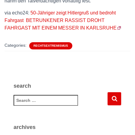
nahm den Tatverdächtigen vorläufig fest.
via echo24:
50-Jähriger zeigt Hitlergruß und bedroht
Fahrgast BETRUNKENER RASSIST DROHT
FAHRGAST MIT EINEM MESSER IN KARLSRUHE
Categories:
RECHTSEXTREMISMUS
search
S
e
a
r
c
archives
h