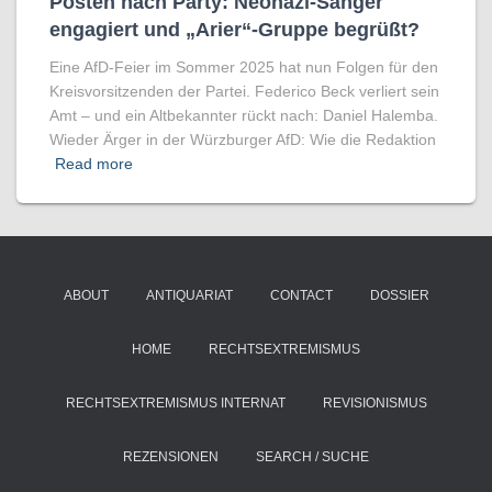
Posten nach Party: Neonazi-Sänger
engagiert und „Arier“-Gruppe begrüßt?
Eine AfD-Feier im Sommer 2025 hat nun Folgen für den
Kreisvorsitzenden der Partei. Federico Beck verliert sein
Amt – und ein Altbekannter rückt nach: Daniel Halemba.
Wieder Ärger in der Würzburger AfD: Wie die Redaktion
Read more
ABOUT
ANTIQUARIAT
CONTACT
DOSSIER
HOME
RECHTSEXTREMISMUS
RECHTSEXTREMISMUS INTERNAT
REVISIONISMUS
REZENSIONEN
SEARCH / SUCHE