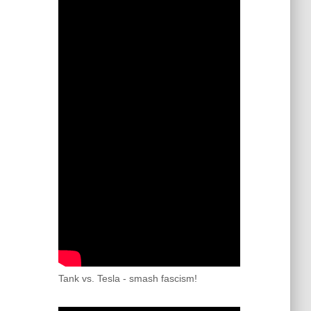
Tank vs. Tesla - smash fascism!