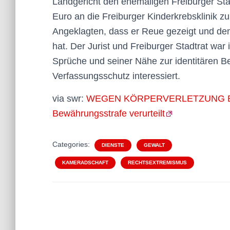
Landgericht den ehemaligen Freiburger Sta
Euro an die Freiburger Kinderkrebsklinik z
Angeklagten, dass er Reue gezeigt und d
hat. Der Jurist und Freiburger Stadtrat wa
Sprüche und seiner Nähe zur identitären B
Verfassungsschutz interessiert.
via swr:
WEGEN KÖRPERVERLETZUNG Ehema
Bewährungsstrafe verurteilt
Categories:
DIENSTE
GEWALT
KAMERADSCHAFT
RECHTSEXTREMISMUS