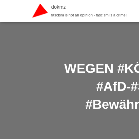
dokmz
fascism is not an opinion - fascism is a crime!
WEGEN #KÖ
#AfD-#
#Bewähru