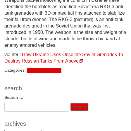
Weapons trackers following the conflict in Ukraine have
identified the bomblets as modified Soviet-era RKG-3 anti-
tank grenades with 3D-printed tail fins attached to stabilize
their fall from drones. The RKG-3 (pictured) is an anti-tank
grenade designed in the Soviet Union that was first
introduced in 1950. The weapon is the size and weight of a
slender bottle of wine and made to be thrown by hand at
enemy armored vehicles.
via rferl:
How Ukraine Uses Obsolete Soviet Grenades To
Destroy Russian Tanks From Above
Categories:
Rechtsextremismus
search
Search
Search …
for:
archives