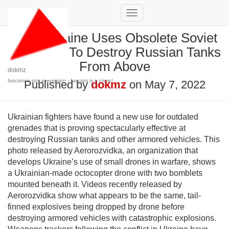
Toggle
Navigation
How Ukraine Uses Obsolete Soviet
Grenades To Destroy Russian Tanks
From Above
dokmz
fascism is not an opinion - fascism is a crime!
Published by
dokmz
on
May 7, 2022
Ukrainian fighters have found a new use for outdated
grenades that is proving spectacularly effective at
destroying Russian tanks and other armored vehicles. This
photo released by Aerorozvidka, an organization that
develops Ukraine’s use of small drones in warfare, shows
a Ukrainian-made octocopter drone with two bomblets
mounted beneath it. Videos recently released by
Aerorozvidka show what appears to be the same, tail-
finned explosives being dropped by drone before
destroying armored vehicles with catastrophic explosions.