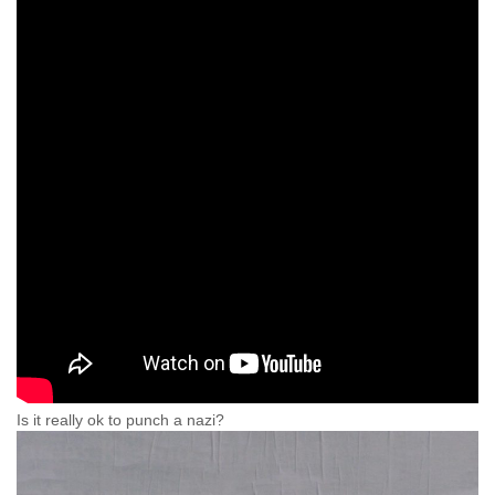
Is it really ok to punch a nazi?