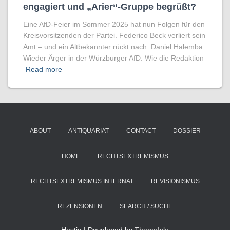
engagiert und „Arier“-Gruppe begrüßt?
Eine AfD-Feier im Sommer 2025 hat nun Folgen für den
Kreisvorsitzenden der Partei. Federico Beck verliert sein
Amt – und ein Altbekannter rückt nach: Daniel Halemba.
Wieder Ärger in der Würzburger AfD: Wie die Redaktion
Read more
ABOUT
ANTIQUARIAT
CONTACT
DOSSIER
HOME
RECHTSEXTREMISMUS
RECHTSEXTREMISMUS INTERNAT
REVISIONISMUS
REZENSIONEN
SEARCH / SUCHE