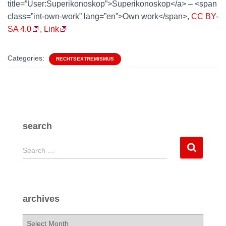
title=”User:Superikonoskop”>Superikonoskop</a> – <span
class=”int-own-work” lang=”en”>Own work</span>,
CC BY-
SA 4.0
,
Link
Categories:
RECHTSEXTREMISMUS
search
S
Search …
e
a
r
c
archives
h
f
a
o