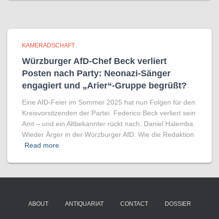
KAMERADSCHAFT
Würzburger AfD-Chef Beck verliert
Posten nach Party: Neonazi-Sänger
engagiert und „Arier“-Gruppe begrüßt?
Eine AfD-Feier im Sommer 2025 hat nun Folgen für den
Kreisvorsitzenden der Partei. Federico Beck verliert sein
Amt – und ein Altbekannter rückt nach: Daniel Halemba.
Wieder Ärger in der Würzburger AfD: Wie die Redaktion
Read more
ABOUT
ANTIQUARIAT
CONTACT
DOSSIER