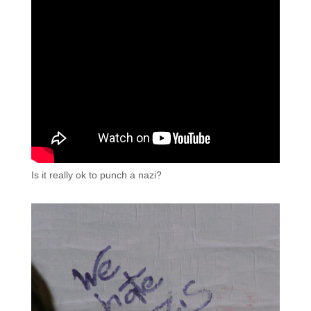
Is it really ok to punch a nazi?