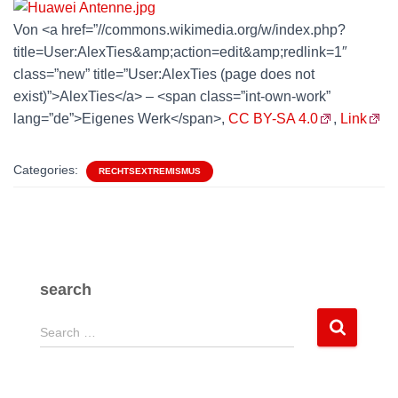
Von <a href=”//commons.wikimedia.org/w/index.php?
title=User:AlexTies&amp;action=edit&amp;redlink=1″
class=”new” title=”User:AlexTies (page does not
exist)”>AlexTies</a> – <span class=”int-own-work”
lang=”de”>Eigenes Werk</span>,
CC BY-SA 4.0
,
Link
Categories:
RECHTSEXTREMISMUS
search
S
Search …
e
a
r