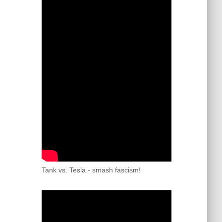
Tank vs. Tesla - smash fascism!