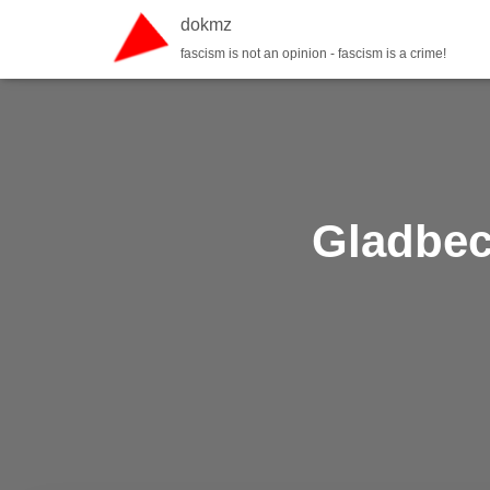
dokmz
fascism is not an opinion - fascism is a crime!
Gladbec