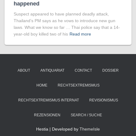
happened
Suspect appeared to have planned deadly attack,
Thailand’s PM says as he vows to introduce new gun
laws. What we know so far … Thai police say that a 14-
year-old boy killed two of his
Read more
ABOUT
ANTIQUARIAT
CONTACT
DOSSIER
HOME
RECHTSEXTREMISMUS
RECHTSEXTREMISMUS INTERNAT
REVISIONISMUS
REZENSIONEN
SEARCH / SUCHE
Hestia | Developed by
ThemeIsle