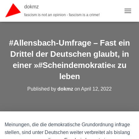
dokmz
fascism is not an opinion - fascism is a crime!
TOGGL
#Allensbach-Umfrage – Fast ein
Drittel der Deutschen glaubt, in
einer »#Scheindemokratie« zu
leben
Published by
dokmz
on
April 12, 2022
Meinungen, die die demokratische Grundordnung infrage
stellen, sind unter Deutschen weiter verbreitet als bislang