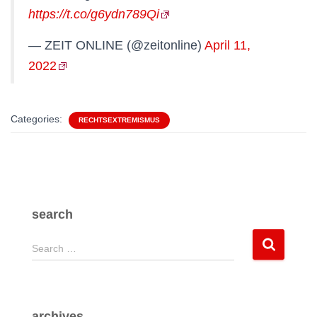
https://t.co/g6ydn789Qi
— ZEIT ONLINE (@zeitonline)
April 11,
2022
Categories:
RECHTSEXTREMISMUS
search
S
Search …
e
a
r
c
archives