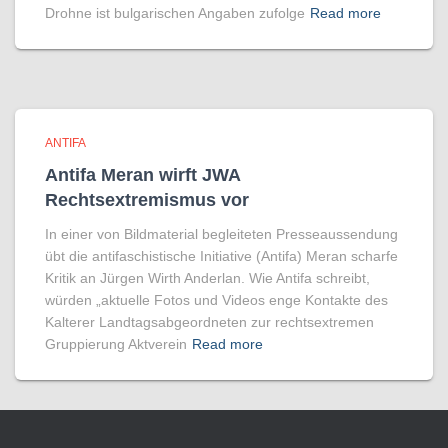
Drohne ist bulgarischen Angaben zufolge
Read more
ANTIFA
Antifa Meran wirft JWA
Rechtsextremismus vor
In einer von Bildmaterial begleiteten Presseaussendung
übt die antifaschistische Initiative (Antifa) Meran scharfe
Kritik an Jürgen Wirth Anderlan. Wie Antifa schreibt,
würden „aktuelle Fotos und Videos enge Kontakte des
Kalterer Landtagsabgeordneten zur rechtsextremen
Gruppierung Aktverein
Read more