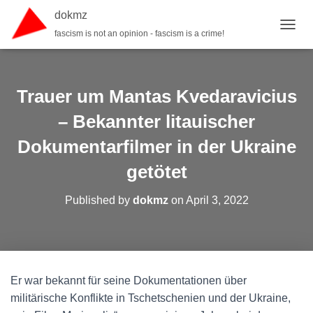
dokmz
fascism is not an opinion - fascism is a crime!
TOGGL
Trauer um Mantas Kvedaravicius
– Bekannter litauischer
Dokumentarfilmer in der Ukraine
getötet
Published by
dokmz
on
April 3, 2022
Er war bekannt für seine Dokumentationen über
militärische Konflikte in Tschetschenien und der Ukraine,