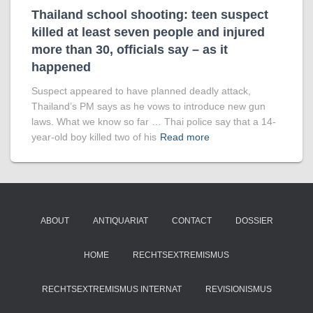
Thailand school shooting: teen suspect
killed at least seven people and injured
more than 30, officials say – as it
happened
Suspect appeared to have planned deadly attack,
Thailand’s PM says as he vows to introduce new gun
laws. What we know so far … Thai police say that a 14-
year-old boy killed two of his
Read more
ABOUT
ANTIQUARIAT
CONTACT
DOSSIER
HOME
RECHTSEXTREMISMUS
RECHTSEXTREMISMUS INTERNAT
REVISIONISMUS