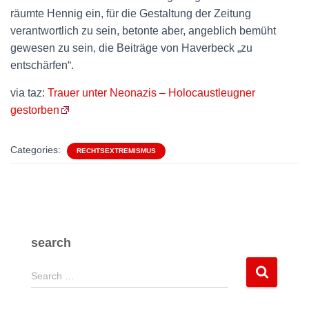
räumte Hennig ein, für die Gestaltung der Zeitung
verantwortlich zu sein, betonte aber, angeblich bemüht
gewesen zu sein, die Beiträge von Haverbeck „zu
entschärfen“.
via taz:
Trauer unter Neonazis – Holocaustleugner
gestorben
Categories:
RECHTSEXTREMISMUS
search
S
Search …
e
a