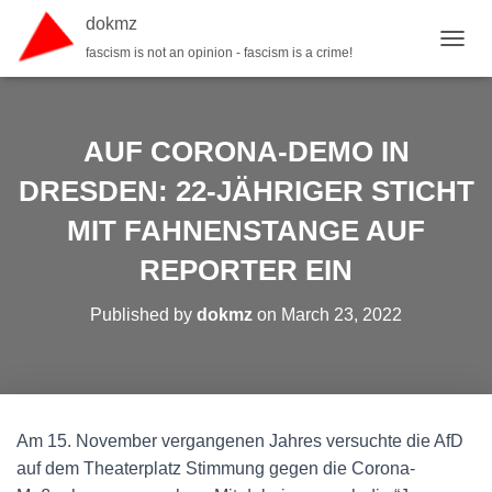
dokmz
fascism is not an opinion - fascism is a crime!
TOGGL
AUF CORONA-DEMO IN
DRESDEN: 22-JÄHRIGER STICHT
MIT FAHNENSTANGE AUF
REPORTER EIN
Published by
dokmz
on
March 23, 2022
Am 15. November vergangenen Jahres versuchte die AfD
auf dem Theaterplatz Stimmung gegen die Corona-