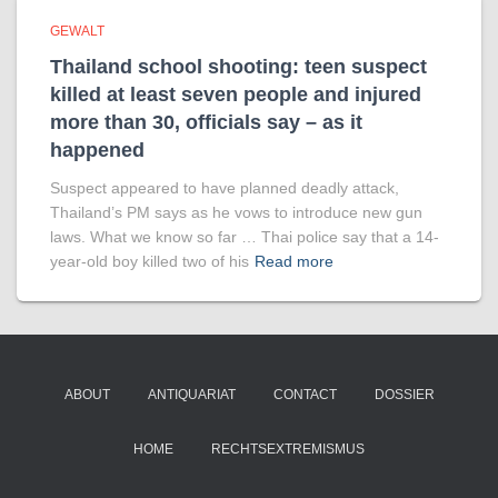
GEWALT
Thailand school shooting: teen suspect
killed at least seven people and injured
more than 30, officials say – as it
happened
Suspect appeared to have planned deadly attack,
Thailand’s PM says as he vows to introduce new gun
laws. What we know so far … Thai police say that a 14-
year-old boy killed two of his
Read more
ABOUT
ANTIQUARIAT
CONTACT
DOSSIER
HOME
RECHTSEXTREMISMUS