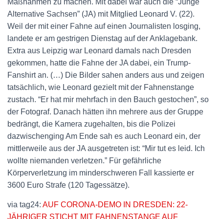
Maßnahmen zu machen. Mit dabei war auch die “Junge
Alternative Sachsen” (JA) mit Mitglied Leonard V. (22).
Weil der mit einer Fahne auf einen Journalisten losging,
landete er am gestrigen Dienstag auf der Anklagebank.
Extra aus Leipzig war Leonard damals nach Dresden
gekommen, hatte die Fahne der JA dabei, ein Trump-
Fanshirt an. (…) Die Bilder sahen anders aus und zeigen
tatsächlich, wie Leonard gezielt mit der Fahnenstange
zustach. “Er hat mir mehrfach in den Bauch gestochen”, so
der Fotograf. Danach hätten ihn mehrere aus der Gruppe
bedrängt, die Kamera zugehalten, bis die Polizei
dazwischenging Am Ende sah es auch Leonard ein, der
mittlerweile aus der JA ausgetreten ist: “Mir tut es leid. Ich
wollte niemanden verletzen.” Für gefährliche
Körperverletzung im minderschweren Fall kassierte er
3600 Euro Strafe (120 Tagessätze).
via tag24:
AUF CORONA-DEMO IN DRESDEN: 22-
JÄHRIGER STICHT MIT FAHNENSTANGE AUF