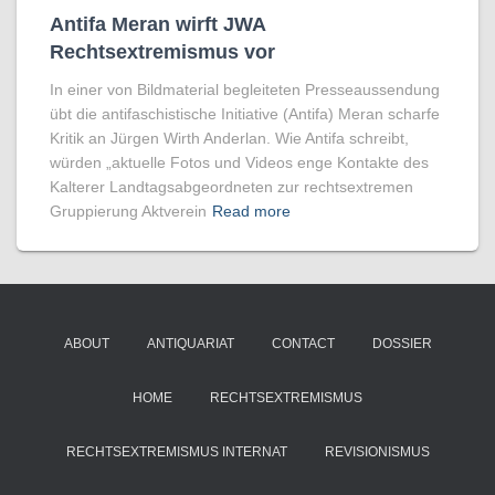
Antifa Meran wirft JWA
Rechtsextremismus vor
In einer von Bildmaterial begleiteten Presseaussendung
übt die antifaschistische Initiative (Antifa) Meran scharfe
Kritik an Jürgen Wirth Anderlan. Wie Antifa schreibt,
würden „aktuelle Fotos und Videos enge Kontakte des
Kalterer Landtagsabgeordneten zur rechtsextremen
Gruppierung Aktverein
Read more
ABOUT
ANTIQUARIAT
CONTACT
DOSSIER
HOME
RECHTSEXTREMISMUS
RECHTSEXTREMISMUS INTERNAT
REVISIONISMUS