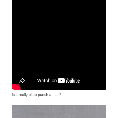
Is it really ok to punch a nazi?