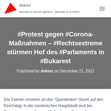
dokmz
fascism is not an opinion - fascism is a crime!
TOGGL
#Protest gegen #Corona-
Maßnahmen – #Rechtsextreme
stürmen Hof des #Parlaments in
#Bukarest
Published by
dokmz
on
December 21, 2021
Die Szenen erinnern an den “Querdenker”-Sturm auf den
Reichstag: In der rumänischen Hauptstadt sind bei