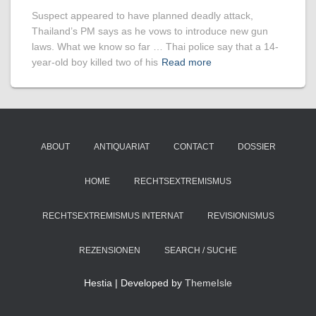
Suspect appeared to have planned deadly attack,
Thailand’s PM says as he vows to introduce new gun
laws. What we know so far … Thai police say that a 14-
year-old boy killed two of his
Read more
ABOUT
ANTIQUARIAT
CONTACT
DOSSIER
HOME
RECHTSEXTREMISMUS
RECHTSEXTREMISMUS INTERNAT
REVISIONISMUS
REZENSIONEN
SEARCH / SUCHE
Hestia | Developed by
ThemeIsle