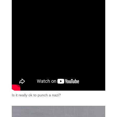
Is it really ok to punch a nazi?