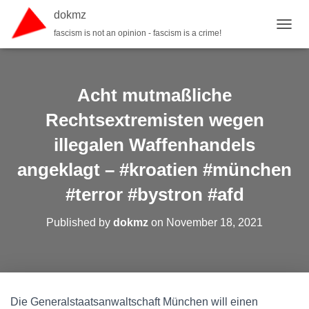
dokmz
fascism is not an opinion - fascism is a crime!
TOGGL
Acht mutmaßliche
Rechtsextremisten wegen
illegalen Waffenhandels
angeklagt – #kroatien #münchen
#terror #bystron #afd
Published by
dokmz
on
November 18, 2021
Die Generalstaatsanwaltschaft München will einen