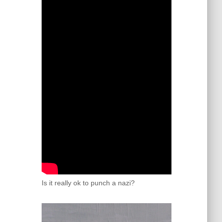
Is it really ok to punch a nazi?