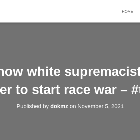
HOME
how white supremacis
r to start race war – #
Published by
dokmz
on
November 5, 2021