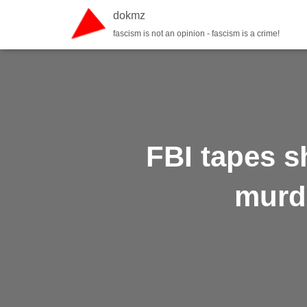
dokmz
fascism is not an opinion - fascism is a crime!
FBI tapes s
murde