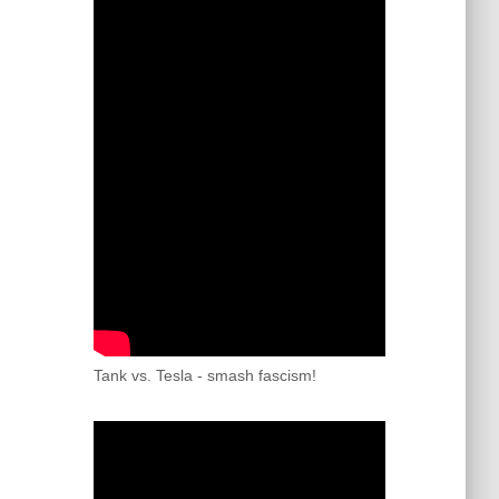
Tank vs. Tesla - smash fascism!