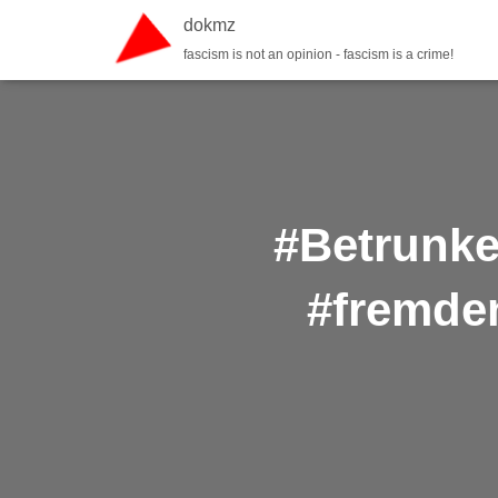
dokmz
fascism is not an opinion - fascism is a crime!
#Betrunke
#fremden