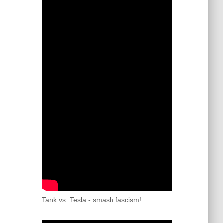
Tank vs. Tesla - smash fascism!