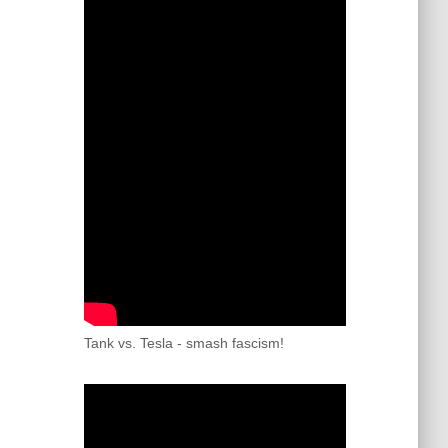
Tank vs. Tesla - smash fascism!