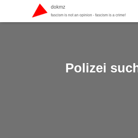
dokmz
fascism is not an opinion - fascism is a crime!
Polizei suc