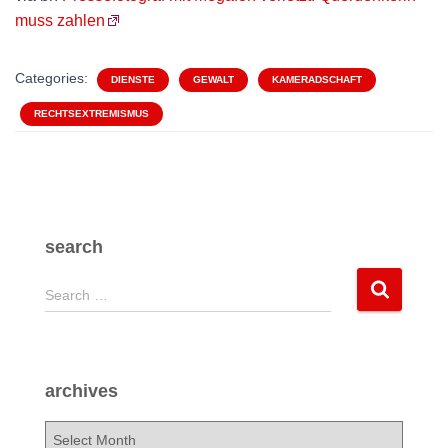
muss zahlen
Categories:
DIENSTE
GEWALT
KAMERADSCHAFT
RECHTSEXTREMISMUS
search
S
Search …
e
a
r
c
archives
h
f
a
o