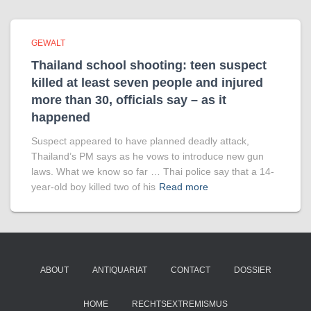
GEWALT
Thailand school shooting: teen suspect
killed at least seven people and injured
more than 30, officials say – as it
happened
Suspect appeared to have planned deadly attack,
Thailand’s PM says as he vows to introduce new gun
laws. What we know so far … Thai police say that a 14-
year-old boy killed two of his
Read more
ABOUT
ANTIQUARIAT
CONTACT
DOSSIER
HOME
RECHTSEXTREMISMUS