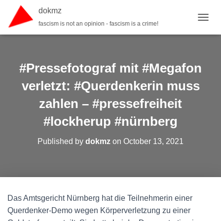
dokmz
fascism is not an opinion - fascism is a crime!
TOGGL
#Pressefotograf mit #Megafon
verletzt: #Querdenkerin muss
zahlen – #pressefreiheit
#lockherup #nürnberg
Published by
dokmz
on
October 13, 2021
Das Amtsgericht Nürnberg hat die Teilnehmerin einer
Querdenker-Demo wegen Körperverletzung zu einer