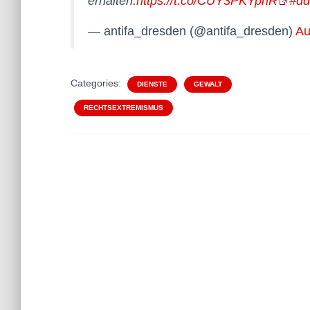
erhalten:
https://t.co/CUY3PKYpnR
#dd
— antifa_dresden (@antifa_dresden)
Au
Categories:
DIENSTE
GEWALT
RECHTSEXTREMISMUS