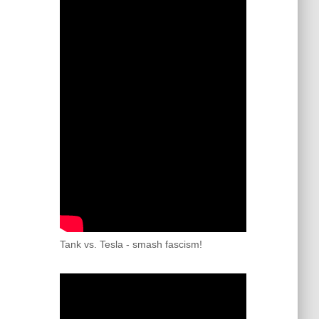
Tank vs. Tesla - smash fascism!