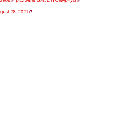
2908
pic.twitter.com/dhYCeMpFyG
gust 28, 2021