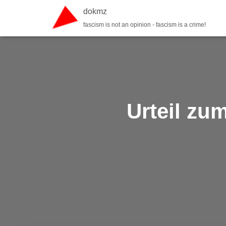
dokmz
fascism is not an opinion - fascism is a crime!
Urteil zu