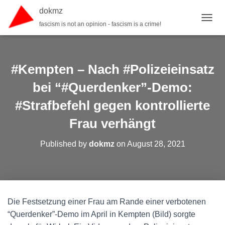
dokmz
fascism is not an opinion - fascism is a crime!
TOGGL
#Kempten – Nach #Polizeieinsatz
bei “#Querdenker”-Demo:
#Strafbefehl gegen kontrollierte
Frau verhängt
Published by
dokmz
on
August 28, 2021
Die Festsetzung einer Frau am Rande einer verbotenen
“Querdenker”-Demo im April in Kempten (Bild) sorgte