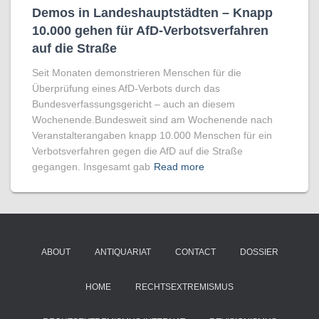
Demos in Landeshauptstädten – Knapp
10.000 gehen für AfD-Verbotsverfahren
auf die Straße
Seit Monaten demonstrieren Menschen für die
Überprüfung eines AfD-Verbots durch das
Bundesverfassungsgericht – auch an diesem
Wochenende.Bundesweit sind am Wochenende nach
Veranstalterangaben knapp 10.000 Menschen für ein
Verbotsverfahren gegen die AfD auf die Straße
gegangen. Insgesamt gab
Read more
ABOUT
ANTIQUARIAT
CONTACT
DOSSIER
HOME
RECHTSEXTREMISMUS