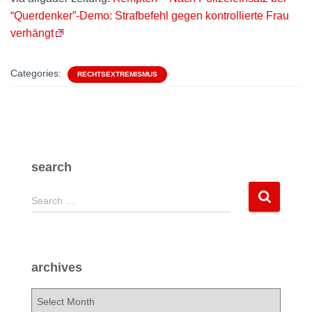
“Querdenker”-Demo: Strafbefehl gegen kontrollierte Frau
verhängt
Categories:
RECHTSEXTREMISMUS
search
S
Search …
e
a
r
c
archives
h
f
a
o
r