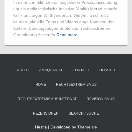
In einer von Bildmaterial begleiteten Presseaussendung
übt die antifaschistische Initiative (Antifa) Meran scharfe
Kritik an Jürgen Wirth Anderlan. Wie Antifa schreibt,
würden „aktuelle Fotos und Videos enge Kontakte des
Kalterer Landtagsabgeordneten zur rechtsextremen
Gruppierung Aktverein
Read more
ABOUT
ANTIQUARIAT
CONTACT
DOSSIER
HOME
RECHTSEXTREMISMUS
RECHTSEXTREMISMUS INTERNAT
REVISIONISMUS
REZENSIONEN
SEARCH / SUCHE
Hestia | Developed by
ThemeIsle