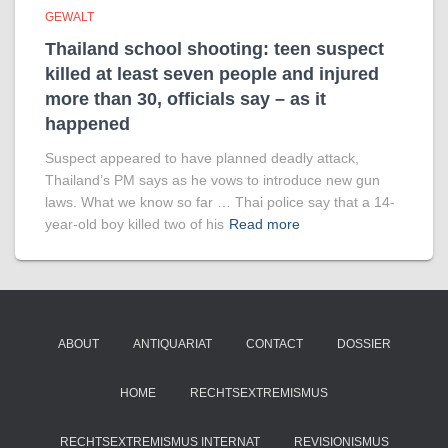
GEWALT
Thailand school shooting: teen suspect
killed at least seven people and injured
more than 30, officials say – as it
happened
Suspect appeared to have planned deadly attack,
Thailand’s PM says as he vows to introduce new gun
laws. What we know so far … Thai police say that a 14-
year-old boy killed two of his
Read more
ABOUT
ANTIQUARIAT
CONTACT
DOSSIER
HOME
RECHTSEXTREMISMUS
RECHTSEXTREMISMUS INTERNAT
REVISIONISMUS